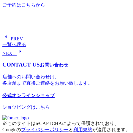
ご予約はこちらから
arrow_left
PREV
一覧へ戻る
arrow_right
NEXT
CONTACT US
お問い合わせ
店舗へのお問い合わせは、
各店舗まで直接ご連絡をお願い致します。
公式オンラインショップ
ショツピングはこちら
※このサイトはreCAPTCHAによって保護されており、
Googleの
プライバシーポリシー
と
利用規約
が適用されます。