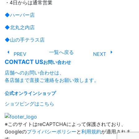
・4日からは通常営業
◆ハーバー店
◆北丸之内店
◆山の手テラス店
arrow_left
arrow_right
一覧へ戻る
PREV
NEXT
CONTACT US
お問い合わせ
店舗へのお問い合わせは、
各店舗まで直接ご連絡をお願い致します。
公式オンラインショップ
ショツピングはこちら
※このサイトはreCAPTCHAによって保護されており、
Googleの
プライバシーポリシー
と
利用規約
が適用されま
す。